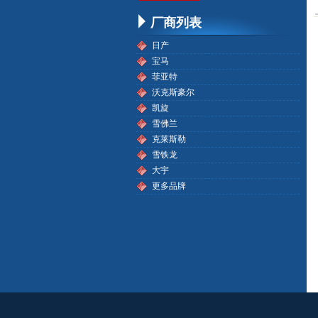
厂商列表
日产
宝马
菲亚特
沃克斯豪尔
凯旋
雪佛兰
克莱斯勒
雪铁龙
大宇
更多品牌