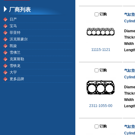
厂商列表
订购
气缸垫
日产
Cylin
宝马
Diame
菲亚特
Thick
沃克斯豪尔
Width
凯旋
11115-1121
Lengt
雪佛兰
克莱斯勒
雪铁龙
订购
气缸垫
大宇
Cylin
更多品牌
Diame
Thick
Width
2311-1055-00
Lengt
订购
气缸垫
Cylin