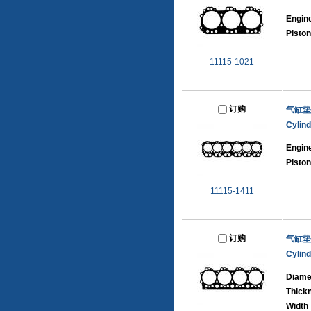
Engine
Piston
11115-1021
订购
气缸垫
Cylin
Engine
Piston
11115-1411
订购
气缸垫
Cylin
Diame
Thick
Width